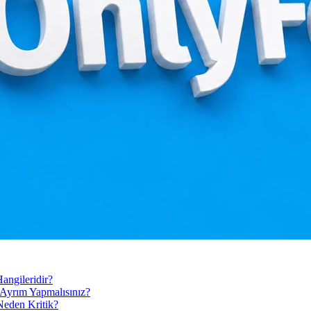
angileridir?
l Ayrım Yapmalısınız?
Neden Kritik?