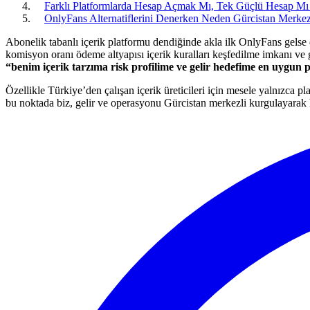
Farklı Platformlarda Hesap Açmak Mı, Tek Güçlü Hesap Mı
OnlyFans Alternatiflerini Denerken Neden Gürcistan Merkezl
Abonelik tabanlı içerik platformu dendiğinde akla ilk OnlyFans gelse d
komisyon oranı ödeme altyapısı içerik kuralları keşfedilme imkanı ve giz
“benim içerik tarzıma risk profilime ve gelir hedefime en uygun p
Özellikle Türkiye’den çalışan içerik üreticileri için mesele yalnızca pl
bu noktada biz, gelir ve operasyonu Gürcistan merkezli kurgulayarak 