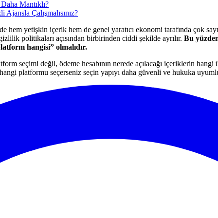
 Daha Mantıklı?
i Ajansla Çalışmalısınız?
e hem yetişkin içerik hem de genel yaratıcı ekonomi tarafında çok sayıd
lilik politikaları açısından birbirinden ciddi şekilde ayrılır.
Bu yüzden 
latform hangisi” olmalıdır.
atform seçimi değil, ödeme hesabının nerede açılacağı içeriklerin hangi ü
hangi platformu seçerseniz seçin yapıyı daha güvenli ve hukuka uyumlu