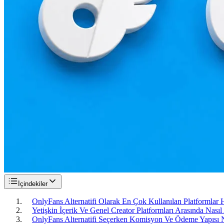
İçindekiler
OnlyFans Alternatifi Olarak En Çok Kullanılan Platformlar H
Yetişkin İçerik Ve Genel Creator Platformları Arasında Nası
OnlyFans Alternatifi Seçerken Komisyon Ve Ödeme Yapısı 