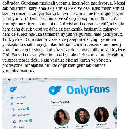
doğrudan Gürcistan merkezli yapımız üzerinden tasarlıyoruz. Mesaj
şablonlarınızı, karşılama akışlarınızı PPV ve özel istek metinlerinizi
sizin yerinize hazırlıyor hangi kitleye ne zaman ne teklif gideceğini
planlıyoruz. Ödeme hesabınızı ve sözleşme yapınızı Gürcistan’da
kurduğumuz, içerik sürecini de Gürcistan’da organize ettiğimiz için
hem daha düşük vergi ve daha az bankacılık baskısıyla çalışıyor
hem de süreci hukuka tamamen uygun ve güvenli hale getiriyoruz.
Türkiye’den Gürcistan’a vizesiz ve pasaportsuz, çoğu şehirden
yaklaşık iki saatlik uçuşla ulaşabildiğiniz için isterseniz tüm mesaj
yönetimi ve gelir stratejisini yüz yüze de planlayabiliyoruz. Böylece
OnlyFans’da mesaj yönetimi nasıl yapılmalıdır sorusunun cevabını,
yalnızca teorde değil sizin yerinize sistemi kuran ve yöneten
profesyonel bir ajansla birlikte doğrudan gelir tablonuzda
görebiliyorsunuz.