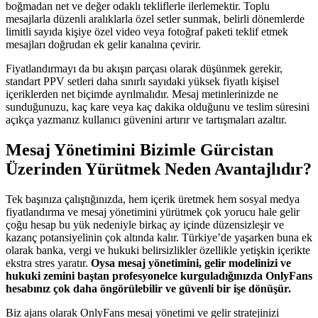
boğmadan net ve değer odaklı tekliflerle ilerlemektir. Toplu
mesajlarla düzenli aralıklarla özel setler sunmak, belirli dönemlerde
limitli sayıda kişiye özel video veya fotoğraf paketi teklif etmek
mesajları doğrudan ek gelir kanalına çevirir.
Fiyatlandırmayı da bu akışın parçası olarak düşünmek gerekir,
standart PPV setleri daha sınırlı sayıdaki yüksek fiyatlı kişisel
içeriklerden net biçimde ayrılmalıdır. Mesaj metinlerinizde ne
sunduğunuzu, kaç kare veya kaç dakika olduğunu ve teslim süresini
açıkça yazmanız kullanıcı güvenini artırır ve tartışmaları azaltır.
Mesaj Yönetimini Bizimle Gürcistan
Üzerinden Yürütmek Neden Avantajlıdır?
Tek başınıza çalıştığınızda, hem içerik üretmek hem sosyal medya
fiyatlandırma ve mesaj yönetimini yürütmek çok yorucu hale gelir
çoğu hesap bu yük nedeniyle birkaç ay içinde düzensizleşir ve
kazanç potansiyelinin çok altında kalır. Türkiye’de yaşarken buna ek
olarak banka, vergi ve hukuki belirsizlikler özellikle yetişkin içerikte
ekstra stres yaratır.
Oysa mesaj yönetimini, gelir modelinizi ve
hukuki zemini baştan profesyonelce kurguladığınızda OnlyFans
hesabınız çok daha öngörülebilir ve güvenli bir işe dönüşür.
Biz ajans olarak OnlyFans mesaj yönetimi ve gelir stratejinizi