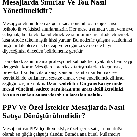
Mesajlarda Sınırlar Ve Ton Nasıl
Yönetilmelidir?
Mesaj yönetiminde en az gelir kadar önemli olan diğer unsur
psikolojik ve kişisel sınırlarınızdır. Her mesaja anında yanıt vermeye
çalışmak, her talebi kabul etmek ve sınırlarınızı net ifade etmemek
kısa sürede tükenmişlik hissi yaratır. Bu nedenle çalışma saatlerinizi
hngi tür taleplere nasıl cevap vereceğinizi ve nerede hayır
diyeceğinizi önceden belirlemeniz gerekir.
Ton olarak samimi ama profesyonel kalmak hem yakınlık hem saygı
dengesini korur. Mesajlarda gereksiz tartışmalardan kaçınmak,
provokatif kullanıcılara karşı standart yanıtlar kullanmak ve
gerektiğinde kullanıcıyı sessize almak veya engellemek zihinsel
sağlığınız için kritiktir.
Uzun vadeli bir Onlyans kariyerinde
mesaj yönetimi, sadece para kazanma aracı değil kendinizi
koruma mekanizması olarak da tasarlanmalıdır.
PPV Ve Özel İstekler Mesajlarda Nasıl
Satışa Dönüştürülmelidir?
Mesaj kutusu PPV içerik ve kişiye özel içerik satışlarının doğal
olarak en güçlü çalıştığı alandır. Burada ana kural, kullanıcıyı