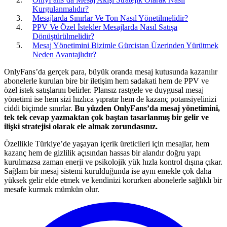
Kurgulanmalıdır?
Mesajlarda Sınırlar Ve Ton Nasıl Yönetilmelidir?
PPV Ve Özel İstekler Mesajlarda Nasıl Satışa
Dönüştürülmelidir?
Mesaj Yönetimini Bizimle Gürcistan Üzerinden Yürütmek
Neden Avantajlıdır?
OnlyFans’da gerçek para, büyük oranda mesaj kutusunda kazanılır
abonelerle kurulan bire bir iletişim hem sadakati hem de PPV ve
özel istek satışlarını belirler. Plansız rastgele ve duygusal mesaj
yönetimi ise hem sizi hızlıca yıpratır hem de kazanç potansiyelinizi
ciddi biçimde sınırlar.
Bu yüzden OnlyFans’da mesaj yönetimini,
tek tek cevap yazmaktan çok baştan tasarlanmış bir gelir ve
ilişki stratejisi olarak ele almak zorundasınız.
Özellikle Türkiye’de yaşayan içerik üreticileri için mesajlar, hem
kazanç hem de gizlilik açısından hassas bir alandır doğru yapı
kurulmazsa zaman enerji ve psikolojik yük hızla kontrol dışına çıkar.
Sağlam bir mesaj sistemi kurulduğunda ise aynı emekle çok daha
yüksek gelir elde etmek ve kendinizi korurken abonelerle sağlıklı bir
mesafe kurmak mümkün olur.